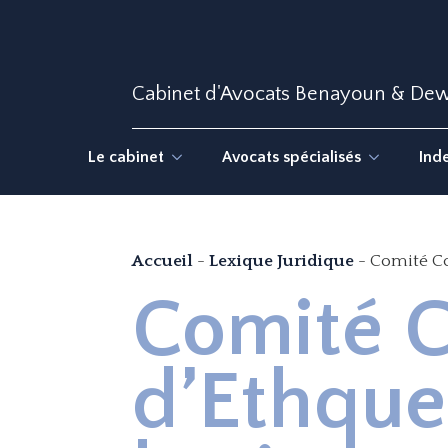
Cabinet d'Avocats Benayoun & De
Le cabinet
Avocats spécialisés
Ind
Accueil
-
Lexique Juridique
-
Comité Con
Comité C
d’Ethque