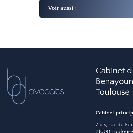
Voir aussi :
Cabinet d
Benayoun
Toulouse
Grave
accident de
Cabinet princip
la route –
Paraplégique
7 bis, rue du P
Le premier mot à
31000 Toulouse