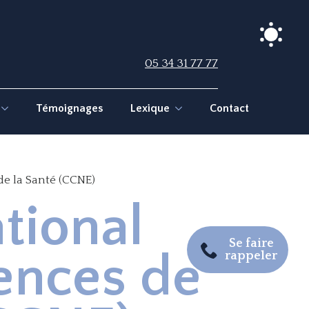
05 34 31 77 77
Témoignages
Lexique
Contact
de la Santé (CCNE)
tional
Se faire
iences de
rappeler